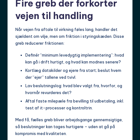
Fire greb der forkorter
vejen til handling
Når vejen fra aftale til virkning føles lang, handler det
sjældent om vilje, men om friktion i styringskæden. Disse
greb reducerer friktionen:
Definér “minimum levedygtig implementering”: hvad
kan gå i drift hurtigt, og hvad kan modnes senere?
Kortlæg datakilder og ejere fra start; beslut hvem
der “ejer” tallene ved tvivl.
Lav beslutningslog: hvad blev valgt fra, hvorfor, og
hvornår revurderes det?
Aftal faste milepæle fra bevilling til udbetaling, inkl.
test af it-processer og kontroltrin.
Med få, fælles greb bliver arbejdsgange gennemsigtige,
så beslutninger kan tages hurtigere – uden at gå på
kompromis med kvaliteten.