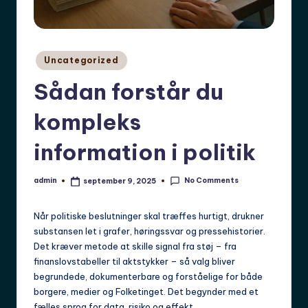
Posted
Uncategorized
in
Sådan forstår du
kompleks
information i politik
No Comments
admin
september 9, 2025
Posted
by
Når politiske beslutninger skal træffes hurtigt, drukner
substansen let i grafer, høringssvar og pressehistorier.
Det kræver metode at skille signal fra støj – fra
finanslovstabeller til aktstykker – så valg bliver
begrundede, dokumenterbare og forståelige for både
borgere, medier og Folketinget. Det begynder med et
fælles sprog for data, risiko og effekt.