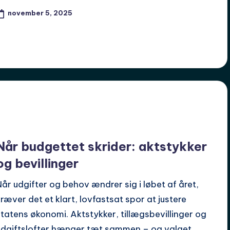
november 5, 2025
Når budgettet skrider: aktstykker
og bevillinger
Når udgifter og behov ændrer sig i løbet af året,
kræver det et klart, lovfastsat spor at justere
statens økonomi. Aktstykker, tillægsbevillinger og
udgiftslofter hænger tæt sammen – og valget…