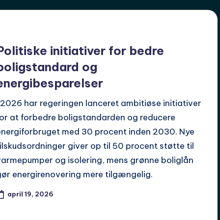
Politiske initiativer for bedre
boligstandard og
energibesparelser
I 2026 har regeringen lanceret ambitiøse initiativer
for at forbedre boligstandarden og reducere
energiforbruget med 30 procent inden 2030. Nye
tilskudsordninger giver op til 50 procent støtte til
varmepumper og isolering, mens grønne boliglån
gør energirenovering mere tilgængelig.
april 19, 2026