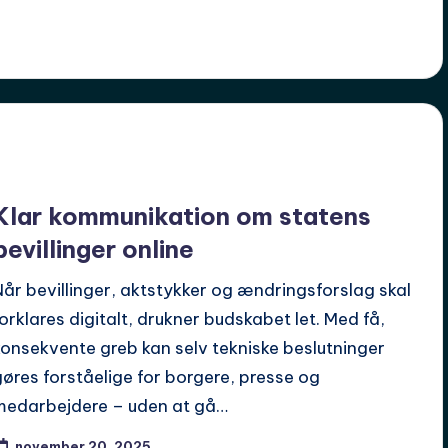
Klar kommunikation om statens
bevillinger online
Når bevillinger, aktstykker og ændringsforslag skal
forklares digitalt, drukner budskabet let. Med få,
konsekvente greb kan selv tekniske beslutninger
gøres forståelige for borgere, presse og
medarbejdere – uden at gå…
november 20, 2025