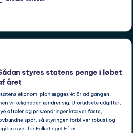
Sådan styres statens penge i løbet
af året
Statens økonomi planlægges ét år ad gangen,
men virkeligheden ændrer sig. Uforudsete udgifter,
nye aftaler og prisændringer kræver faste,
lovbundne spor, så styringen forbliver robust og
legitim over for Folketinget.Efter…