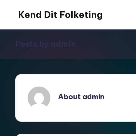
Kend Dit Folketing
Skip
to
content
Posts by admin
About admin